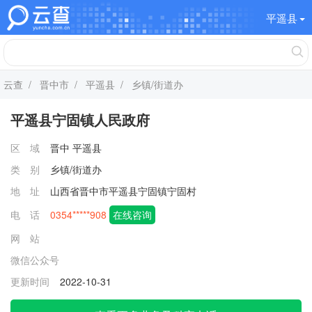
平遥县
云查
/
晋中市
/
平遥县
/ 乡镇/街道办
平遥县宁固镇人民政府
区 域
晋中
平遥县
类 别
乡镇/街道办
地 址
山西省晋中市平遥县宁固镇宁固村
电 话
0354*****908
在线咨询
网 站
微信公众号
更新时间
2022-10-31