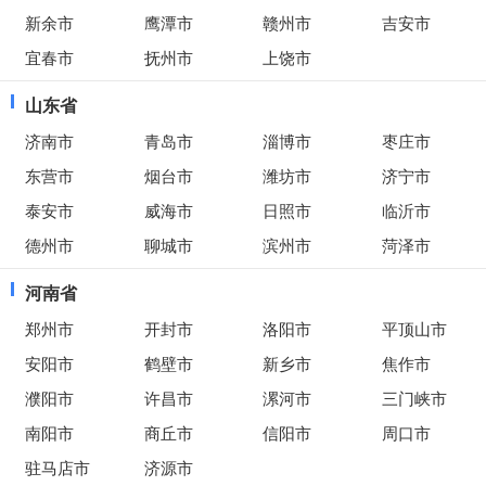
新余市
鹰潭市
赣州市
吉安市
宜春市
抚州市
上饶市
山东省
济南市
青岛市
淄博市
枣庄市
东营市
烟台市
潍坊市
济宁市
泰安市
威海市
日照市
临沂市
德州市
聊城市
滨州市
菏泽市
河南省
郑州市
开封市
洛阳市
平顶山市
安阳市
鹤壁市
新乡市
焦作市
濮阳市
许昌市
漯河市
三门峡市
南阳市
商丘市
信阳市
周口市
驻马店市
济源市