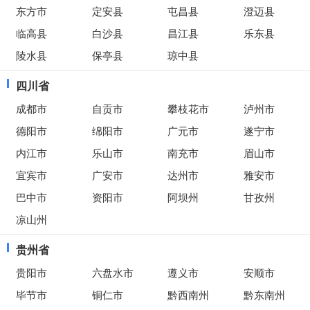
东方市
定安县
屯昌县
澄迈县
临高县
白沙县
昌江县
乐东县
陵水县
保亭县
琼中县
四川省
成都市
自贡市
攀枝花市
泸州市
德阳市
绵阳市
广元市
遂宁市
内江市
乐山市
南充市
眉山市
宜宾市
广安市
达州市
雅安市
巴中市
资阳市
阿坝州
甘孜州
凉山州
贵州省
贵阳市
六盘水市
遵义市
安顺市
毕节市
铜仁市
黔西南州
黔东南州