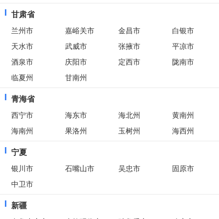
甘肃省
兰州市
嘉峪关市
金昌市
白银市
天水市
武威市
张掖市
平凉市
酒泉市
庆阳市
定西市
陇南市
临夏州
甘南州
青海省
西宁市
海东市
海北州
黄南州
海南州
果洛州
玉树州
海西州
宁夏
银川市
石嘴山市
吴忠市
固原市
中卫市
新疆