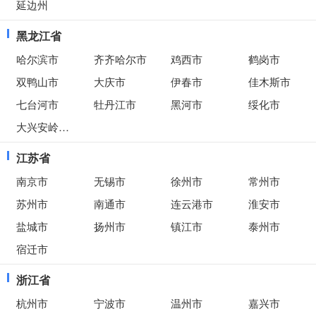
延边州
黑龙江省
哈尔滨市
齐齐哈尔市
鸡西市
鹤岗市
双鸭山市
大庆市
伊春市
佳木斯市
七台河市
牡丹江市
黑河市
绥化市
大兴安岭地区
江苏省
南京市
无锡市
徐州市
常州市
苏州市
南通市
连云港市
淮安市
盐城市
扬州市
镇江市
泰州市
宿迁市
浙江省
杭州市
宁波市
温州市
嘉兴市