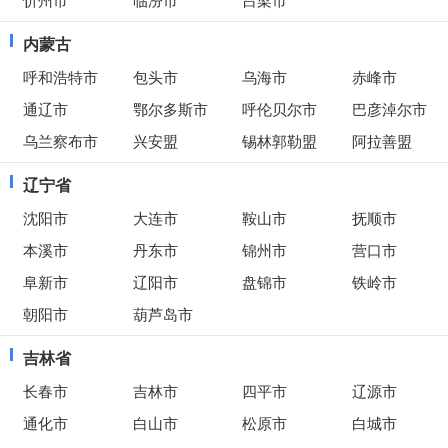
内蒙古
呼和浩特市
包头市
乌海市
赤峰市
通辽市
鄂尔多斯市
呼伦贝尔市
巴彦淖尔市
乌兰察布市
兴安盟
锡林郭勒盟
阿拉善盟
辽宁省
沈阳市
大连市
鞍山市
抚顺市
本溪市
丹东市
锦州市
营口市
阜新市
辽阳市
盘锦市
铁岭市
朝阳市
葫芦岛市
吉林省
长春市
吉林市
四平市
辽源市
通化市
白山市
松原市
白城市