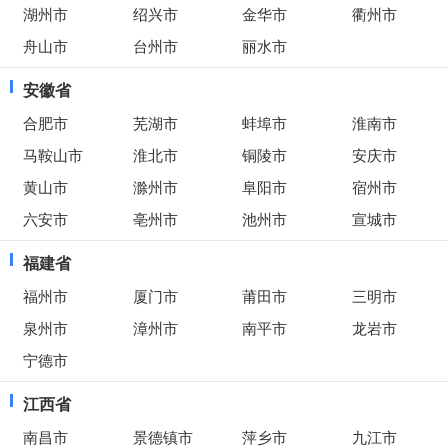
湖州市
绍兴市
金华市
衢州市
舟山市
台州市
丽水市
安徽省
合肥市
芜湖市
蚌埠市
淮南市
马鞍山市
淮北市
铜陵市
安庆市
黄山市
滁州市
阜阳市
宿州市
六安市
亳州市
池州市
宣城市
福建省
福州市
厦门市
莆田市
三明市
泉州市
漳州市
南平市
龙岩市
宁德市
江西省
南昌市
景德镇市
萍乡市
九江市