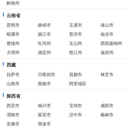
黔南州
云南省
昆明市
曲靖市
玉溪市
保山市
昭通市
丽江市
普洱市
临沧市
楚雄州
红河州
文山州
西双版纳州
大理州
德宏州
怒江州
迪庆州
西藏
拉萨市
日喀则市
昌都市
林芝市
山南市
那曲市
阿里地区
陕西省
西安市
铜川市
宝鸡市
咸阳市
渭南市
延安市
汉中市
榆林市
安康市
商洛市