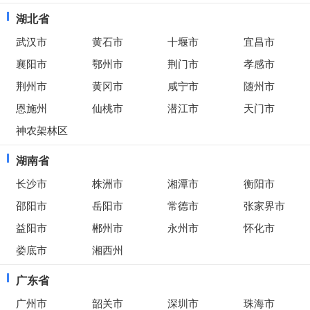
湖北省
武汉市
黄石市
十堰市
宜昌市
襄阳市
鄂州市
荆门市
孝感市
荆州市
黄冈市
咸宁市
随州市
恩施州
仙桃市
潜江市
天门市
神农架林区
湖南省
长沙市
株洲市
湘潭市
衡阳市
邵阳市
岳阳市
常德市
张家界市
益阳市
郴州市
永州市
怀化市
娄底市
湘西州
广东省
广州市
韶关市
深圳市
珠海市