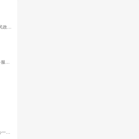
地址：广西河池市凤山县朝阳大道28号政务服务中心1楼D2民政局综合服务窗口
地址：广西河池市宜州区庆远镇高家堡西路1号（河池市政务服务中心二楼E区）
地址：广西河池市天峨县六排镇城东路121号县政务服务中心一楼74号民政局窗口