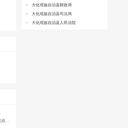
大化瑶族自治县财政局
大化瑶族自治县司法局
大化瑶族自治县人民法院
地址：广西河池市巴马瑶族自治县寿乡大道256号（自治县民政局婚姻登记处三楼）