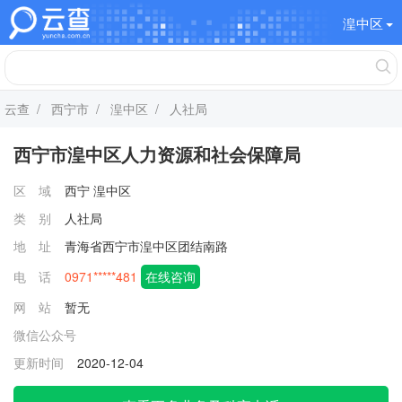
湟中区
云查
/
西宁市
/
湟中区
/ 人社局
西宁市湟中区人力资源和社会保障局
区 域
西宁
湟中区
类 别
人社局
地 址
青海省西宁市湟中区团结南路
电 话
0971*****481
在线咨询
网 站
暂无
微信公众号
更新时间
2020-12-04