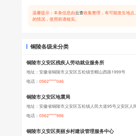
温馨提示：本条信息由
云查
收集整理，有可能发生地点
的情况，使用前请核实。
铜陵各级未分类
铜陵市义安区残疾人劳动就业服务所
地址：安徽省铜陵市义安区五松镇笠帽山西路1999号
电话：
0562*****046
铜陵市义安区地震局
电话：
0562*****996
铜陵市义安区美丽乡村建设管理服务中心