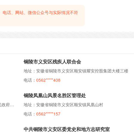
、电话、网站、微信公众号与实际情况不符
铜陵市义安区残疾人联合会
地址：安徽省铜陵市义安区顺安镇耀安控股集团大楼三楼
电话：
0562*****408
铜陵凤凰山风景名胜区管理处
地址：安徽省铜陵市义安区五松镇人民大道95号义安区人民政府副2楼
地址：安徽省铜陵市义安区顺安镇凤凰山村
电话：
0562*****157
中共铜陵市义安区委党史和地方志研究室