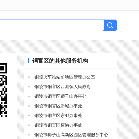
铜官区的其他服务机构
铜陵火车站站前地区管理办公室
铜陵市铜官区西湖镇人民政府
铜陵市铜官区狮子山办事处
铜陵市铜官区新城办事处
铜陵市铜官区东郊办事处
铜陵市铜官区横港办事处
铜陵市狮子山高新区园区管理服务中心