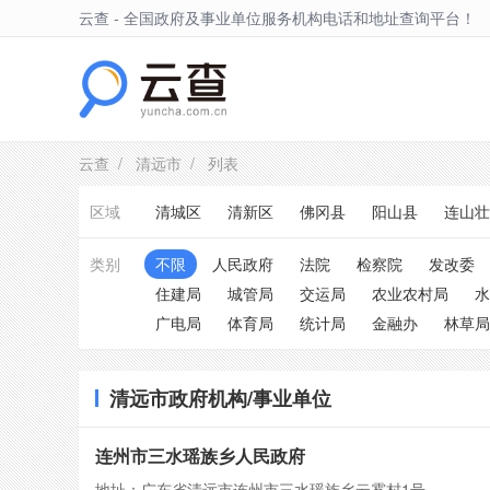
云查 - 全国政府及事业单位服务机构电话和地址查询平台！
清远市
云查
/
清远市
/ 列表
区域
清城区
清新区
佛冈县
阳山县
连山壮
类别
不限
人民政府
法院
检察院
发改委
住建局
城管局
交运局
农业农村局
水
广电局
体育局
统计局
金融办
林草局
清远市政府机构/事业单位
连州市三水瑶族乡人民政府
地址：广东省清远市连州市三水瑶族乡云雾村1号