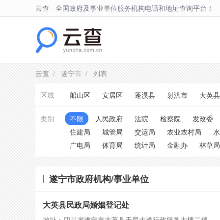
云查 - 全国政府及事业单位服务机构电话和地址查询平台！
遂宁市
云查
/
遂宁市
/ 列表
区域
船山区
安居区
蓬溪县
射洪市
大英县
类别
不限
人民政府
法院
检察院
发改委
住建局
城管局
交运局
农业农村局
水
广电局
体育局
统计局
金融办
林草局
遂宁市政府机构/事业单位
大英县民政局婚姻登记处
地址：四川省遂宁市大英县天星大道行政服务大楼二楼