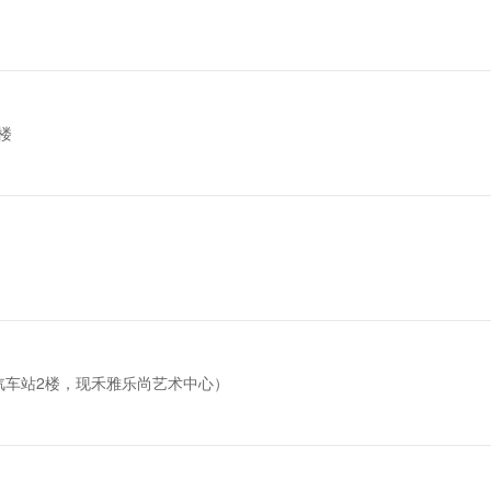
楼
汽车站2楼，现禾雅乐尚艺术中心）