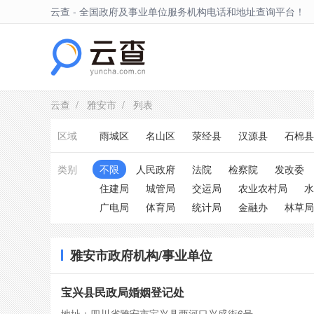
云查 - 全国政府及事业单位服务机构电话和地址查询平台！
雅安市
云查
/
雅安市
/ 列表
区域
雨城区
名山区
荥经县
汉源县
石棉县
类别
不限
人民政府
法院
检察院
发改委
住建局
城管局
交运局
农业农村局
水
广电局
体育局
统计局
金融办
林草局
雅安市政府机构/事业单位
宝兴县民政局婚姻登记处
地址：四川省雅安市宝兴县两河口兴盛街6号