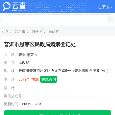
思茅区
云查
/
普洱市
/
思茅区
/ 民政局
普洱市思茅区民政局婚姻登记处
区 域
普洱
思茅区
类 别
民政局
地 址
云南省普洱市思茅区石龙东路5号（普洱市政务服务中心）
电 话
0879*****826
在线咨询
网 站
微信公众号
更新时间
2025-06-13