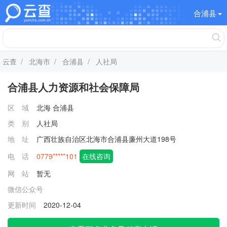
合浦县
云查
/
北海市
/
合浦县
/ 人社局
合浦县人力资源和社会保障局
区 域
北海
合浦县
类 别
人社局
地 址
广西壮族自治区北海市合浦县廉州大道198号
电 话
0779*****101
在线咨询
网 站
暂无
微信公众号
更新时间
2020-12-04