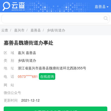
嘉善县
云查
/
嘉兴市
/
嘉善县
/ 乡镇/街道办
嘉善县魏塘街道办事处
区 域
嘉兴
嘉善县
类 别
乡镇/街道办
地 址
浙江省嘉兴市嘉善县魏塘街道环北西路355号
电 话
0573*****681
在线咨询
网 站
微信公众号
更新时间
2021-12-12