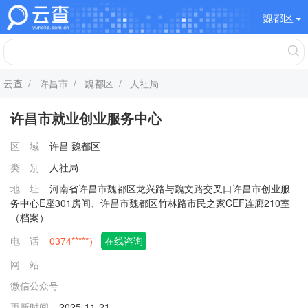
魏都区
云查
/
许昌市
/
魏都区
/ 人社局
许昌市就业创业服务中心
区 域
许昌
魏都区
类 别
人社局
地 址
河南省许昌市魏都区龙兴路与魏文路交叉口许昌市创业服
务中心E座301房间、许昌市魏都区竹林路市民之家CEF连廊210室
（档案）
电 话
0374*****）
在线咨询
网 站
微信公众号
更新时间
2025-11-21