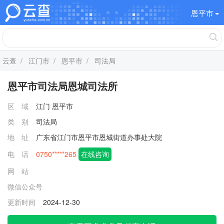
恩平市
云查
/
江门市
/
恩平市
/ 司法局
恩平市司法局恩城司法所
区 域
江门
恩平市
类 别
司法局
地 址
广东省江门市恩平市恩城街道办事处大院
电 话
0750*****265
在线咨询
网 站
微信公众号
更新时间
2024-12-30