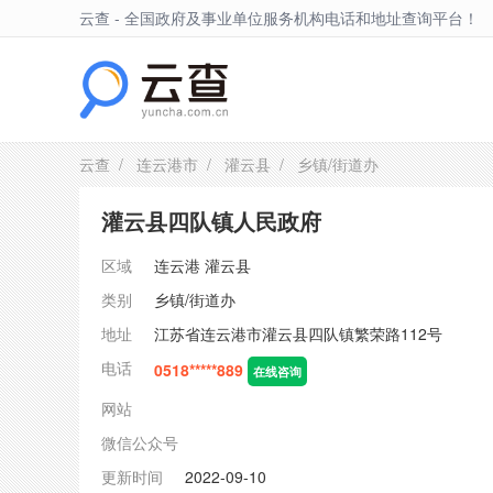
云查 - 全国政府及事业单位服务机构电话和地址查询平台！
灌云县
云查
/
连云港市
/
灌云县
/ 乡镇/街道办
灌云县四队镇人民政府
区域
连云港
灌云县
类别
乡镇/街道办
地址
江苏省连云港市灌云县四队镇繁荣路112号
电话
0518*****889
在线咨询
网站
微信公众号
更新时间
2022-09-10