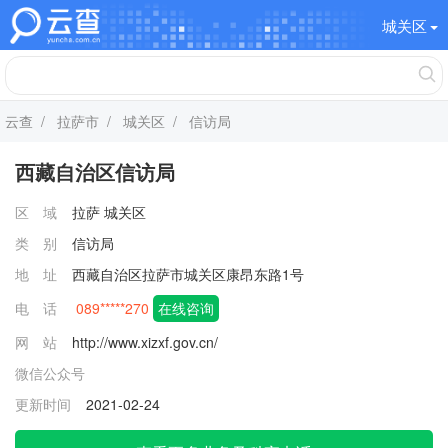
城关区
云查
/
拉萨市
/
城关区
/ 信访局
西藏自治区信访局
区 域
拉萨
城关区
类 别
信访局
地 址
西藏自治区拉萨市城关区康昂东路1号
电 话
089*****270
在线咨询
网 站
http://www.xizxf.gov.cn/
微信公众号
更新时间
2021-02-24