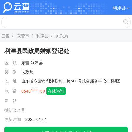
利津县
云查
/
东营市
/
利津县
/ 民政局
利津县民政局婚姻登记处
区 域
东营
利津县
类 别
民政局
地 址
山东省东营市利津县利二路506号政务服务中心二楼I区
电 话
0546*****100
在线咨询
网 站
微信公众号
更新时间
2025-04-01