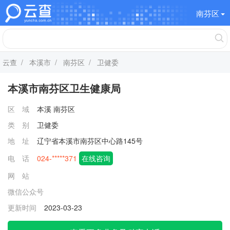
南芬区
云查
/
本溪市
/
南芬区
/ 卫健委
本溪市南芬区卫生健康局
区 域
本溪
南芬区
类 别
卫健委
地 址
辽宁省本溪市南芬区中心路145号
电 话
024-*****371
在线咨询
网 站
微信公众号
更新时间
2023-03-23