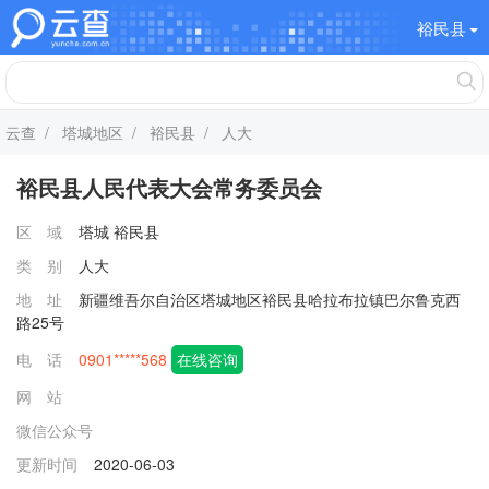
裕民县
云查
/
塔城地区
/
裕民县
/ 人大
裕民县人民代表大会常务委员会
区 域
塔城
裕民县
类 别
人大
地 址
新疆维吾尔自治区塔城地区裕民县哈拉布拉镇巴尔鲁克西
路25号
电 话
0901*****568
在线咨询
网 站
微信公众号
更新时间
2020-06-03