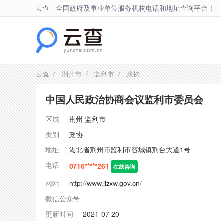
云查 - 全国政府及事业单位服务机构电话和地址查询平台！
监利市
云查
/
荆州市
/
监利市
/ 政协
中国人民政治协商会议监利市委员会
区域
荆州
监利市
类别
政协
地址
湖北省荆州市监利市容城镇荆台大道1号
电话
0716*****261
在线咨询
网站
http://www.jlzxw.gov.cn/
微信公众号
更新时间
2021-07-20