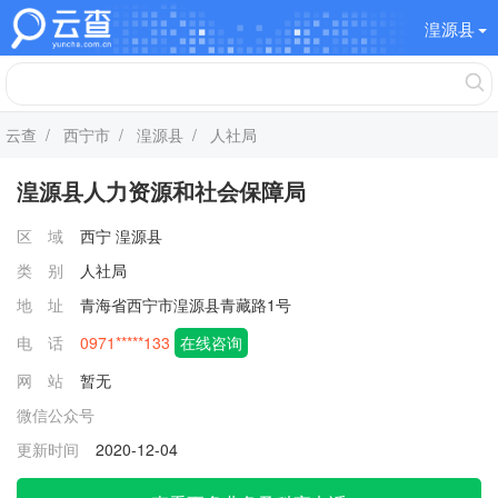
湟源县
云查
/
西宁市
/
湟源县
/ 人社局
湟源县人力资源和社会保障局
区 域
西宁
湟源县
类 别
人社局
地 址
青海省西宁市湟源县青藏路1号
电 话
0971*****133
在线咨询
网 站
暂无
微信公众号
更新时间
2020-12-04