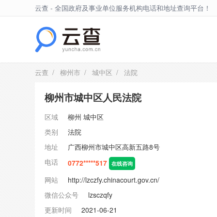
云查 - 全国政府及事业单位服务机构电话和地址查询平台！
城中区
云查
/
柳州市
/
城中区
/ 法院
柳州市城中区人民法院
区域
柳州
城中区
类别
法院
地址
广西柳州市城中区高新五路8号
电话
0772*****517
在线咨询
网站
http://lzczfy.chinacourt.gov.cn/
微信公众号
lzsczqfy
更新时间
2021-06-21