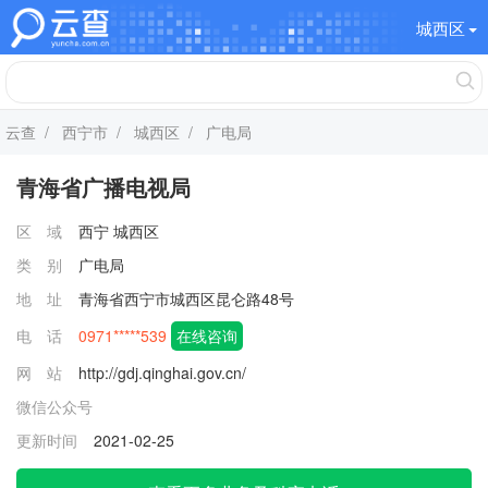
城西区
云查
/
西宁市
/
城西区
/ 广电局
青海省广播电视局
区 域
西宁
城西区
类 别
广电局
地 址
青海省西宁市城西区昆仑路48号
电 话
0971*****539
在线咨询
网 站
http://gdj.qinghai.gov.cn/
微信公众号
更新时间
2021-02-25