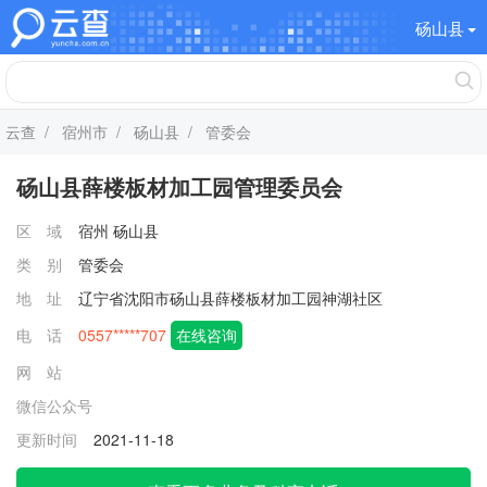
砀山县
云查
/
宿州市
/
砀山县
/ 管委会
砀山县薛楼板材加工园管理委员会
区 域
宿州
砀山县
类 别
管委会
地 址
辽宁省沈阳市砀山县薛楼板材加工园神湖社区
电 话
0557*****707
在线咨询
网 站
微信公众号
更新时间
2021-11-18