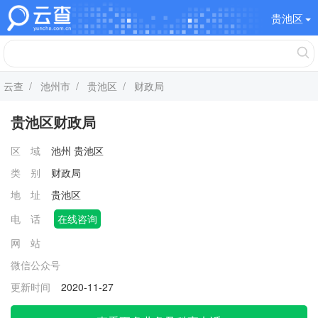
贵池区
云查
/
池州市
/
贵池区
/ 财政局
贵池区财政局
区 域
池州
贵池区
类 别
财政局
地 址
贵池区
电 话
在线咨询
网 站
微信公众号
更新时间
2020-11-27