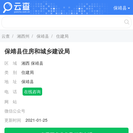
保靖县
云查
/
湘西州
/
保靖县
/ 住建局
保靖县住房和城乡建设局
区 域
湘西
保靖县
类 别
住建局
地 址
保靖县
电 话
在线咨询
网 站
微信公众号
更新时间
2021-01-25