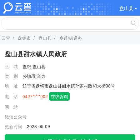
盘山县
云查
/
盘锦市
/
盘山县
/ 乡镇/街道办
盘山县甜水镇人民政府
区 域
盘锦
盘山县
类 别
乡镇/街道办
地 址
辽宁省盘锦市盘山县甜水镇孙家村政和大街38号
电 话
0427*****002
在线咨询
网 站
微信公众号
更新时间
2023-05-09