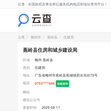
云查 - 全国政府及事业单位服务机构电话和地址查询平台！
蕉岭县
云查
/
梅州市
/
蕉岭县
/ 住建局
蕉岭县住房和城乡建设局
区域
梅州
蕉岭县
类别
住建局
地址
广东省梅州市蕉岭县蕉城镇碧水东街79号
电话
0753*****686
在线咨询
网站
微信公众号
更新时间
2025-09-17