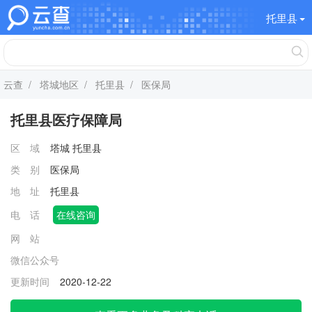
托里县
云查
/
塔城地区
/
托里县
/ 医保局
托里县医疗保障局
区 域
塔城
托里县
类 别
医保局
地 址
托里县
电 话
在线咨询
网 站
微信公众号
更新时间
2020-12-22