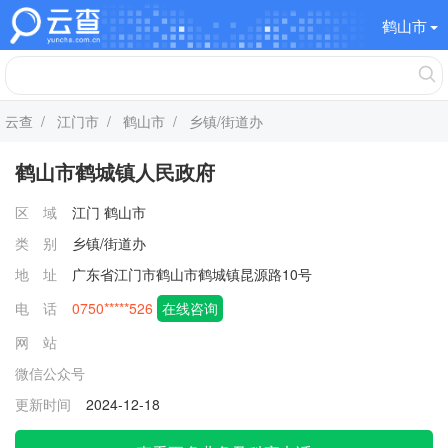
鹤山市
云查
/
江门市
/
鹤山市
/ 乡镇/街道办
鹤山市鹤城镇人民政府
区 域
江门
鹤山市
类 别
乡镇/街道办
地 址
广东省江门市鹤山市鹤城镇昆源路10号
电 话
0750*****526
在线咨询
网 站
微信公众号
更新时间
2024-12-18