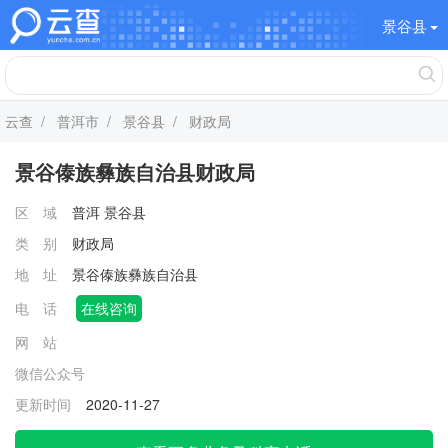
景谷县
云查
/
普洱市
/
景谷县
/ 财政局
景谷傣族彝族自治县财政局
区 域
普洱
景谷县
类 别
财政局
地 址
景谷傣族彝族自治县
电 话
在线咨询
网 站
微信公众号
更新时间
2020-11-27