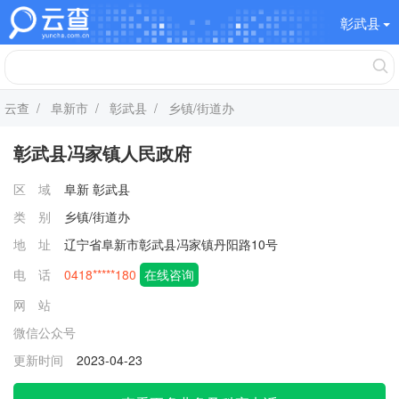
彰武县
云查
/
阜新市
/
彰武县
/ 乡镇/街道办
彰武县冯家镇人民政府
区 域
阜新
彰武县
类 别
乡镇/街道办
地 址
辽宁省阜新市彰武县冯家镇丹阳路10号
电 话
0418*****180
在线咨询
网 站
微信公众号
更新时间
2023-04-23