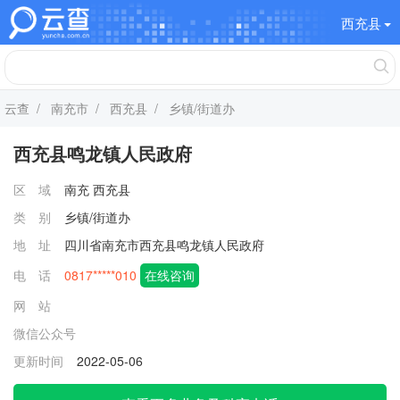
西充县
云查
/
南充市
/
西充县
/ 乡镇/街道办
西充县鸣龙镇人民政府
区 域
南充
西充县
类 别
乡镇/街道办
地 址
四川省南充市西充县鸣龙镇人民政府
电 话
0817*****010
在线咨询
网 站
微信公众号
更新时间
2022-05-06