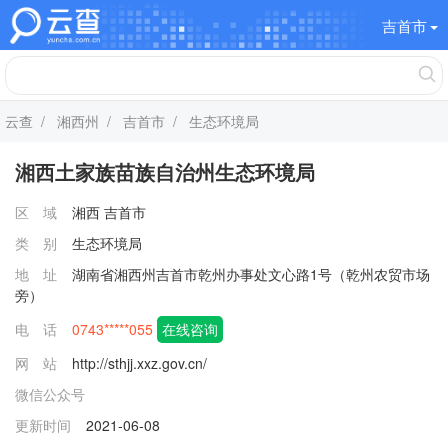
吉首市
云查
/
湘西州
/
吉首市
/ 生态环境局
湘西土家族苗族自治州生态环境局
区 域
湘西
吉首市
类 别
生态环境局
地 址
湖南省湘西州吉首市乾州办事处文心路1号（乾州农贸市场
旁）
电 话
0743*****055
在线咨询
网 站
http://sthjj.xxz.gov.cn/
微信公众号
更新时间
2021-06-08