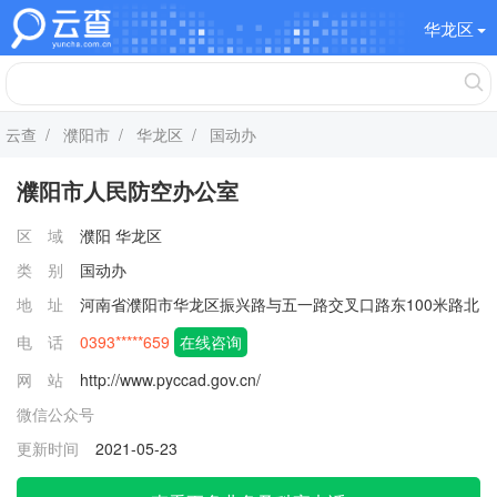
华龙区
云查
/
濮阳市
/
华龙区
/ 国动办
濮阳市人民防空办公室
区 域
濮阳
华龙区
类 别
国动办
地 址
河南省濮阳市华龙区振兴路与五一路交叉口路东100米路北
电 话
0393*****659
在线咨询
网 站
http://www.pyccad.gov.cn/
微信公众号
更新时间
2021-05-23