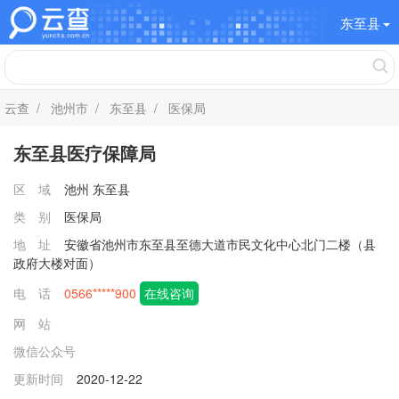
东至县
云查
/
池州市
/
东至县
/ 医保局
东至县医疗保障局
区 域
池州
东至县
类 别
医保局
地 址
安徽省池州市东至县至德大道市民文化中心北门二楼（县
政府大楼对面）
电 话
0566*****900
在线咨询
网 站
微信公众号
更新时间
2020-12-22