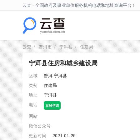
云查 - 全国政府及事业单位服务机构电话和地址查询平台！
宁洱县
云查
/
普洱市
/
宁洱县
/ 住建局
宁洱县住房和城乡建设局
区域
普洱
宁洱县
类别
住建局
地址
宁洱县
电话
在线咨询
网站
微信公众号
更新时间
2021-01-25