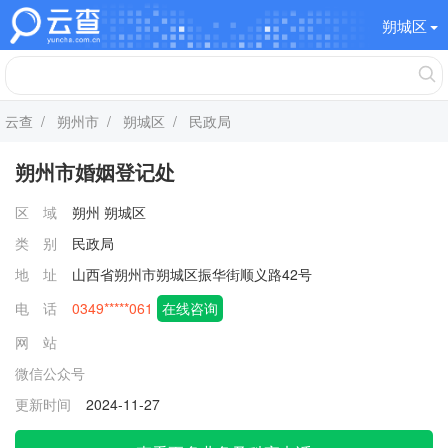
朔城区
云查
/
朔州市
/
朔城区
/ 民政局
朔州市婚姻登记处
区 域
朔州
朔城区
类 别
民政局
地 址
山西省朔州市朔城区振华街顺义路42号
电 话
0349*****061
在线咨询
网 站
微信公众号
更新时间
2024-11-27