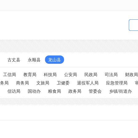
古丈县
永顺县
龙山县
工信局
教育局
科技局
公安局
民政局
司法局
财政局
务局
商务局
文旅局
卫健委
退役军人局
应急管理局
信访局
国动办
粮食局
政务局
管委会
乡镇/街道办