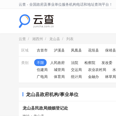
云查 - 全国政府及事业单位服务机构电话和地址查询平台！
龙山县
云查
/
湘西州
/
龙山县
/ 列表
区域
吉首市
泸溪县
凤凰县
花垣县
保靖县
类别
不限
人民政府
法院
检察院
发改委
住建局
城管局
交运局
农业农村局
水
广电局
体育局
统计局
金融办
林草局
龙山县政府机构/事业单位
龙山县民政局婚姻登记处
地址：龙山县