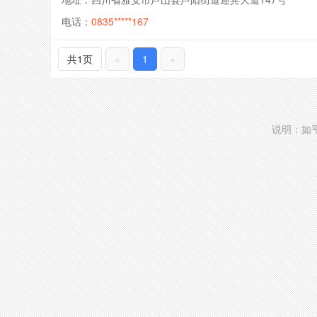
电话：
0835*****167
共1页
«
1
»
说明：如平