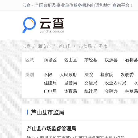
云查 - 全国政府及事业单位服务机构电话和地址查询平台！
芦山县
云查
/
雅安市
/
芦山县
/
市监局
/ 列表
区域
雨城区
名山区
荥经县
汉源县
石棉县
类别
不限
人民政府
法院
检察院
发改委
住建局
城管局
交运局
农业农村局
水
广电局
体育局
统计局
金融办
林草局
芦山县市监局
芦山县市场监督管理局
地址：四川省雅安市芦山县芦阳街道迎宾大道147号