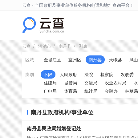
云查 - 全国政府及事业单位服务机构电话和地址查询平台！
南丹县
云查
/
河池市
/
南丹县
/ 列表
区域
金城江区
宜州区
南丹县
天峨县
凤山
类别
不限
人民政府
法院
检察院
发改委
住建局
城管局
交运局
农业农村局
水
广电局
体育局
统计局
金融办
林草局
南丹县政府机构/事业单位
南丹县民政局婚姻登记处
地址：广西河池市南丹县城关镇平安大道55号南丹县政务