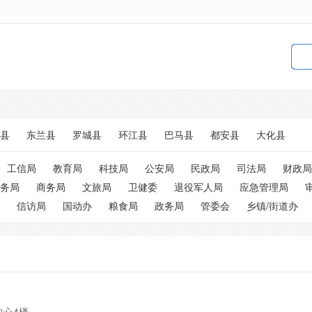
县
东兰县
罗城县
环江县
巴马县
都安县
大化县
工信局
教育局
科技局
公安局
民政局
司法局
财政局
务局
商务局
文旅局
卫健委
退役军人局
应急管理局
信访局
国动办
粮食局
政务局
管委会
乡镇/街道办
中心4楼