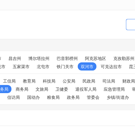
市
昌吉州
博尔塔拉州
巴音郭楞州
阿克苏地区
克孜勒苏州
克市
五家渠市
北屯市
铁门关市
双河市
可克达拉市
昆
工信局
教育局
科技局
公安局
民政局
司法局
财政局
务局
商务局
文旅局
卫健委
退役军人局
应急管理局
信访局
国动办
粮食局
政务局
管委会
乡镇/街道办