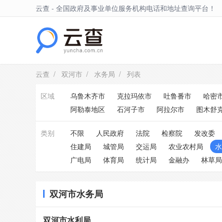
云查 - 全国政府及事业单位服务机构电话和地址查询平台！
双河市
云查
/
双河市
/
水务局
/ 列表
区域
乌鲁木齐市
克拉玛依市
吐鲁番市
哈密
阿勒泰地区
石河子市
阿拉尔市
图木舒
类别
不限
人民政府
法院
检察院
发改委
住建局
城管局
交运局
农业农村局
水
广电局
体育局
统计局
金融办
林草局
双河市水务局
双河市水利局