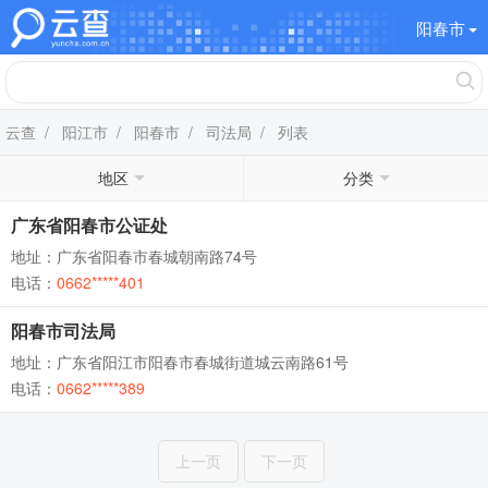
阳春市
云查
/
阳江市
/
阳春市
/
司法局
/ 列表
地区
分类
广东省阳春市公证处
地址：广东省阳春市春城朝南路74号
电话：
0662*****401
阳春市司法局
地址：广东省阳江市阳春市春城街道城云南路61号
电话：
0662*****389
上一页
下一页