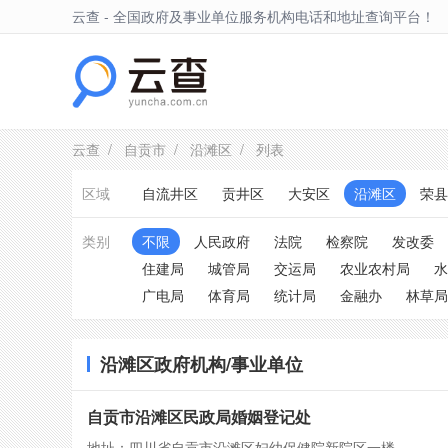
云查 - 全国政府及事业单位服务机构电话和地址查询平台！
沿滩区
云查
/
自贡市
/
沿滩区
/ 列表
区域
自流井区
贡井区
大安区
沿滩区
荣县
类别
不限
人民政府
法院
检察院
发改委
住建局
城管局
交运局
农业农村局
水
广电局
体育局
统计局
金融办
林草局
沿滩区政府机构/事业单位
自贡市沿滩区民政局婚姻登记处
地址：四川省自贡市沿滩区妇幼保健院新院区一楼