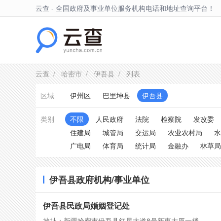
云查 - 全国政府及事业单位服务机构电话和地址查询平台！
伊吾县
云查
/
哈密市
/
伊吾县
/ 列表
区域
伊州区
巴里坤县
伊吾县
类别
不限
人民政府
法院
检察院
发改委
住建局
城管局
交运局
农业农村局
水
广电局
体育局
统计局
金融办
林草局
伊吾县政府机构/事业单位
伊吾县民政局婚姻登记处
地址：新疆哈密市伊吾县红星大道8号新惠大厦一楼