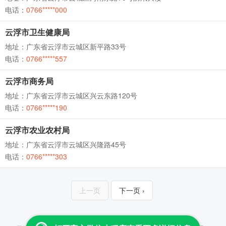
电话：
0766*****000
云浮市卫生健康局
地址：广东省云浮市云城区新平路33号
电话：
0766*****557
云浮市商务局
地址：广东省云浮市云城区兴云东路120号
电话：
0766*****190
云浮市农业农村局
地址：广东省云浮市云城区兴隆路45号
电话：
0766*****303
上一页
下一页 ›
Copyright © 2013-2026 云查 All Rights Reserved