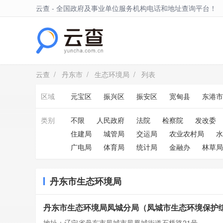
云查 - 全国政府及事业单位服务机构电话和地址查询平台！
丹东市
云查
/
丹东市
/
生态环境局
/ 列表
区域
元宝区
振兴区
振安区
宽甸县
东港市
类别
不限
人民政府
法院
检察院
发改委
住建局
城管局
交运局
农业农村局
水
广电局
体育局
统计局
金融办
林草局
丹东市生态环境局
丹东市生态环境局凤城分局（凤城市生态环境保护
地址：辽宁省丹东市凤城市凤凰城街道石桥路21号