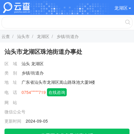
龙湖区
云查
/
汕头市
/
龙湖区
/ 乡镇/街道办
汕头市龙湖区珠池街道办事处
区 域
汕头
龙湖区
类 别
乡镇/街道办
地 址
广东省汕头市龙湖区嵩山路珠池大厦9楼
电 话
0754*****719
在线咨询
网 站
微信公众号
更新时间
2024-09-05