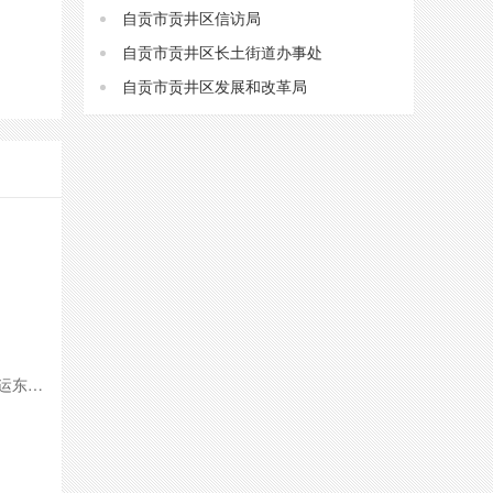
自贡市贡井区信访局
自贡市贡井区长土街道办事处
自贡市贡井区发展和改革局
地址：四川省自贡市大安区大山铺镇北环路一段21号自贡客运东站5楼