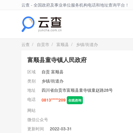
云查 - 全国政府及事业单位服务机构电话和地址查询平台！
富顺县
云查
/
自贡市
/
富顺县
/ 乡镇/街道办
富顺县童寺镇人民政府
区域
自贡
富顺县
类别
乡镇/街道办
地址
四川省自贡市富顺县童寺镇童赵路28号
电话
0813*****209
在线咨询
网站
微信公众号
更新时间
2022-03-31