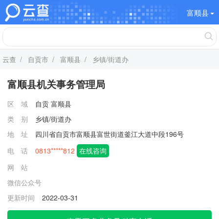
富顺县
云查
/
自贡市
/
富顺县
/ 乡镇/街道办
富顺县机关事务管理局
区 域
自贡
富顺县
类 别
乡镇/街道办
地 址
四川省自贡市富顺县富世街道釜江大道中段196号
电 话
0813*****812
在线咨询
网 站
微信公众号
更新时间
2022-03-31